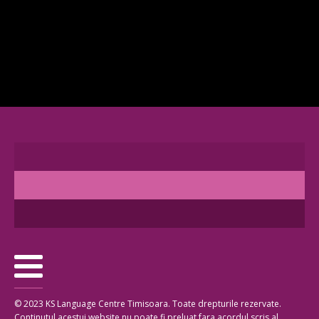
© 2023 KS Language Centre Timisoara. Toate drepturile rezervate.
Continutul acestui website nu poate fi preluat fara acordul scris al